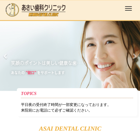
M
e
前
n
u
へ
笑顔のポイントは美しい健康な歯･･･
あなたの
"健口"
をサポートします
TOPICS
平日夜の受付終了時間が一部変更になっております。
来院前にお電話にて必ずご確認ください。
ASAI DENTAL CLINIC