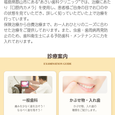
福島県郡山市にある“あさい歯科クリニック”では、治療にあた
り「口腔内カメラ」を使用し、患者様ご自身の目でお口の中
の状態を見ていただき、詳しく知っていただいた上で治療を
行っています。
保険治療から自費治療まで、お一人おひとりのニーズに合わ
せた治療をご提供しております。また、虫歯・歯周病再発防
止のため、歯科衛生士による予防歯科・メンテナンスに力を
入れております。
診療案内
EXAMINATION GUIDE
一般歯科
かぶせ物・入れ歯
痛みを少なく歯を治そう！
かぶせ物、入れ歯の
なるべく歯を残そう！
種類をご紹介します。