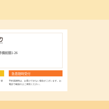
市備前舘1-26
急患随時受付
、状
予約混雑時は、お受けできない場合がございます。お
電話で確認の上ご来院ください。